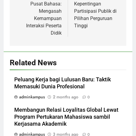
navigation
Pusat Bahasa:
Kepentingan
Mengasah
Partisipasi Publik di
Kemampuan
Pilihan Perguruan
Interaksi Peserta
Tinggi
Didik
Related News
Peluang Kerja bagi Lulusan Baru: Taktik
Memasuki Dunia Profesional
adminkampus
2 months ago
0
Membangun Relasi Loyalitas Global Lewat
Program Pertukaran Mahasiswa sambil
Kerjasama Akademik
adminkampus
3 months ago
0