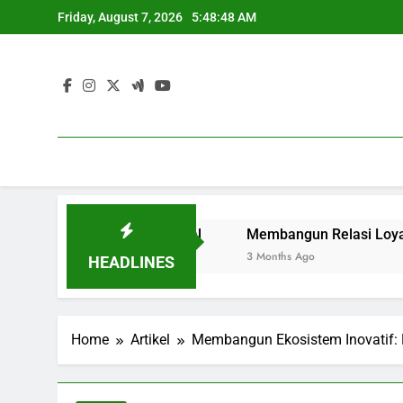
Skip
Friday, August 7, 2026
5:48:49 AM
to
content
 Dunia Profesional
Membangun Relasi Loyalitas Global
3 Months Ago
HEADLINES
Home
Artikel
Membangun Ekosistem Inovatif: R