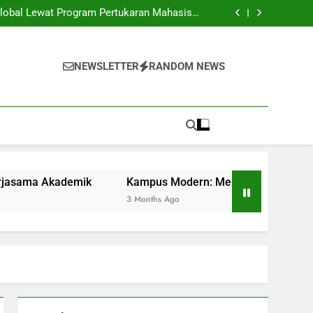
san Baru: Taktik Memasuki Dunia Profesional
lobal Lewat Program Pertukaran Mahasiswa
sambil Kerjasama Akademik
frastruktur Digital bagi Pendidikan Efektif
rama Mahasiswa: Kesempatan dan Tantangan
san Baru: Taktik Memasuki Dunia Profesional
lobal Lewat Program Pertukaran Mahasiswa
NEWSLETTER
RANDOM NEWS
sambil Kerjasama Akademik
frastruktur Digital bagi Pendidikan Efektif
rama Mahasiswa: Kesempatan dan Tantangan
demik
Kampus Modern: Menawarkan Infrastruktur Digital
3 Months Ago