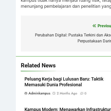
kampus tidak hanya menjadi ruang fisik, teta
menunjang pembelajaran dan penelitian yang 
Previou
Post
navigation
Perubahan Digital: Pustaka Terkini dan Aks
Perpustakaan Dari
Related News
Peluang Kerja bagi Lulusan Baru: Taktik
Memasuki Dunia Profesional
Adminkampus
2 Months Ago
0
Kampus Modern: Menawarkan Infrastruktur