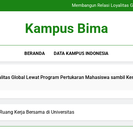
Peluang Kerja bagi Lulu
Membangun Relasi Loyalitas G
Kampus Modern: Menawarkan In
Kehidupan di As
Peluang Kerja bagi Lulu
Kampus Bima
Membangun Relasi Loyalitas G
Kampus Modern: Menawarkan In
Kehidupan di As
BERANDA
DATA KAMPUS INDONESIA
 Lewat Program Pertukaran Mahasiswa sambil Kerjasama Aka
uang Kerja Bersama di Universitas