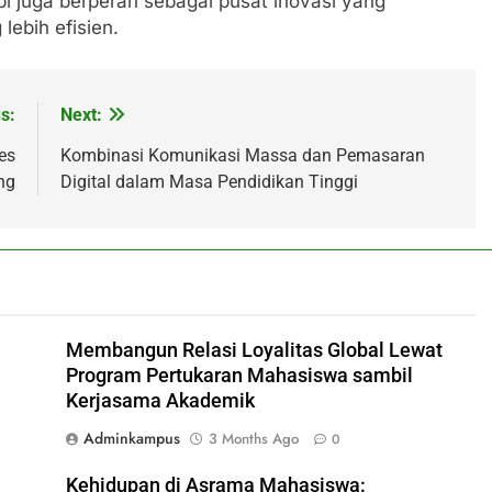
pi juga berperan sebagai pusat inovasi yang
lebih efisien.
s:
Next:
es
Kombinasi Komunikasi Massa dan Pemasaran
ng
Digital dalam Masa Pendidikan Tinggi
Membangun Relasi Loyalitas Global Lewat
Program Pertukaran Mahasiswa sambil
Kerjasama Akademik
Adminkampus
3 Months Ago
0
Kehidupan di Asrama Mahasiswa: