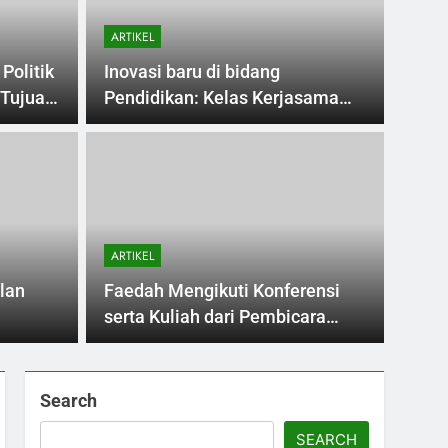
ARTIKEL
olitik
Inovasi baru di bidang
 Tujuan
Pendidikan: Kelas Kerjasama
guna masa depan
ARTIKEL
rn: Menawarkan
Keh
Digital bagi
Ma
ARTIKEL
ektif
Ta
a kini, pendidikan tinggi di Indonesia sudah
Gedung
lan
Faedah Mengikuti Konferensi
arti…
sering
serta Kuliah dari Pembicara
an dan
Tamu pada Era Digital
Search
SEARCH