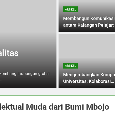
ARTIKEL
Membangun Komunikasi P
antara Kalangan Pelajar:
bagi Zaman Depan
3 Months Ago
ARTIKEL
litas
Kampus Mode
Infrastruktur 
ARTIKEL
sambil
Pendidikan Ef
rkembang, hubungan global
Di zamannya digital pada mas
Mengembangkan Kumpu
s…
melalui perubahan yang ber
Universitas: Kolaborasi
Organisasi Kemahasiswa
Lulusan
lektual Muda dari Bumi Mbojo