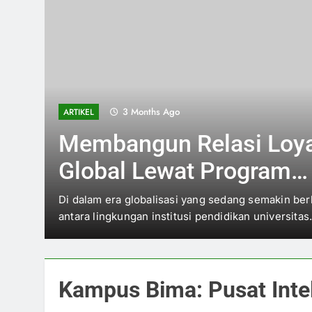
3 Months Ago
ARTIKEL
Membangun Relasi Loya
Global Lewat Program
Pertukaran Mahasiswa 
i
Di dalam era globalisasi yang sedang semakin be
antara lingkungan institusi pendidikan universita
Kerjasama Akademik
Kampus Bima: Pusat Inte