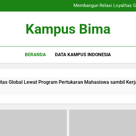
Peluang Kerja bagi Lulu
Membangun Relasi Loyalitas G
Kampus Modern: Menawarkan In
Kehidupan di As
Peluang Kerja bagi Lulu
Kampus Bima
Membangun Relasi Loyalitas G
Kampus Modern: Menawarkan In
Kehidupan di As
BERANDA
DATA KAMPUS INDONESIA
wat Program Pertukaran Mahasiswa sambil Kerjasama Akadem