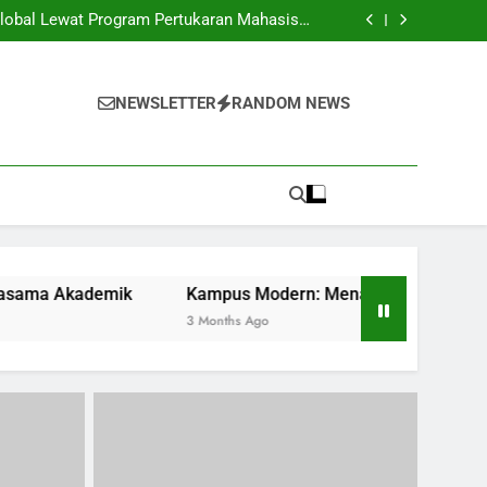
san Baru: Taktik Memasuki Dunia Profesional
lobal Lewat Program Pertukaran Mahasiswa
sambil Kerjasama Akademik
frastruktur Digital bagi Pendidikan Efektif
rama Mahasiswa: Kesempatan dan Tantangan
san Baru: Taktik Memasuki Dunia Profesional
lobal Lewat Program Pertukaran Mahasiswa
NEWSLETTER
RANDOM NEWS
sambil Kerjasama Akademik
frastruktur Digital bagi Pendidikan Efektif
rama Mahasiswa: Kesempatan dan Tantangan
ik
Kampus Modern: Menawarkan Infrastruktur Digital ba
3 Months Ago