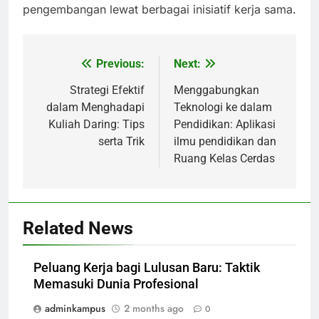
pengembangan lewat berbagai inisiatif kerja sama.
Previous:
Next:
Post
navigation
Strategi Efektif
Menggabungkan
dalam Menghadapi
Teknologi ke dalam
Kuliah Daring: Tips
Pendidikan: Aplikasi
serta Trik
ilmu pendidikan dan
Ruang Kelas Cerdas
Related News
Peluang Kerja bagi Lulusan Baru: Taktik
Memasuki Dunia Profesional
adminkampus
2 months ago
0