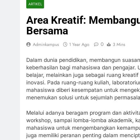
ARTIKEL
Area Kreatif: Membangu
Bersama
0
Adminkampus
1 Year Ago
3 Mins
Dalam dunia pendidikan, membangun suasana 
keberhasilan bagi mahasiswa dan pengajar. U
belajar, melainkan juga sebagai ruang kreati
inovasi. Pada ruang-ruang kuliah, laboratorium
mahasiswa diberi kesempatan untuk mengeks
menemukan solusi untuk sejumlah permasal
Melalui adanya beragam program dan aktivitas
workshop, sampai lomba-lomba akademik, ka
mahasiswa untuk mengembangkan kemampuan 
juga memiliki peranan penting dalam mencip