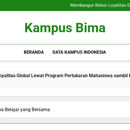
Peluang Kerja bagi Lulu
Membangun Relasi Loyalitas G
Kampus Modern: Menawarkan In
Kehidupan di As
Peluang Kerja bagi Lulu
Kampus Bima
Membangun Relasi Loyalitas G
Kampus Modern: Menawarkan In
Kehidupan di As
BERANDA
DATA KAMPUS INDONESIA
Global Lewat Program Pertukaran Mahasiswa sambil Kerjasa
a Belajar yang Bersama