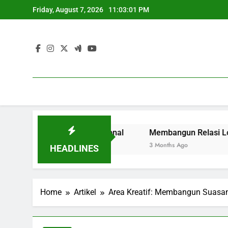
Skip
Friday, August 7, 2026
11:03:01 PM
to
content
masuki Dunia Profesional
Membangun Relasi Loyalitas 
3 Months Ago
HEADLINES
Home
Artikel
Area Kreatif: Membangun Suasan