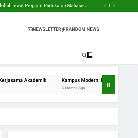
san Baru: Taktik Memasuki Dunia Profesional
lobal Lewat Program Pertukaran Mahasiswa
sambil Kerjasama Akademik
frastruktur Digital bagi Pendidikan Efektif
rama Mahasiswa: Kesempatan dan Tantangan
san Baru: Taktik Memasuki Dunia Profesional
lobal Lewat Program Pertukaran Mahasiswa
NEWSLETTER
RANDOM NEWS
sambil Kerjasama Akademik
frastruktur Digital bagi Pendidikan Efektif
rama Mahasiswa: Kesempatan dan Tantangan
ma Akademik
Kampus Modern: Menawarkan Infrastruktur Di
3 Months Ago